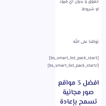
حقوق و بدون اي قيود
او شروط.
توكلنا على الله
[bs_smart_list_pack_start]
[/bs_smart_list_pack_start]
افضل 3 مواقع
صور مجانية
تسمح بإعادة